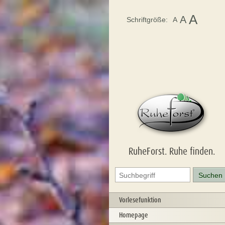
A
A
Schriftgröße:
A
RuheForst. Ruhe finden.
Vorlesefunktion
Homepage