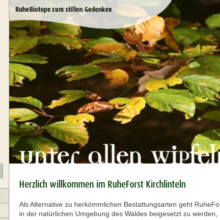
Herzlich willkommen im RuheForst Kirchlinteln
Als Alternative zu herkömmlichen Bestattungsarten geht RuheFo
in der natürlichen Umgebung des Waldes beigesetzt zu werden, i