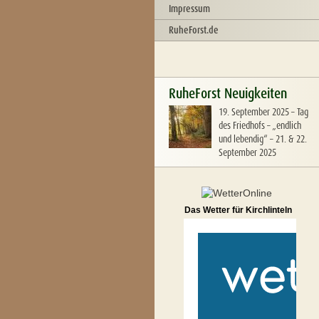
Impressum
RuheForst.de
RuheForst Neuigkeiten
19. September 2025
–
Tag
des Friedhofs – „endlich
und lebendig“ – 21. & 22.
September 2025
Das Wetter für Kirchlinteln