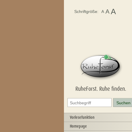
A
A
Schriftgröße:
A
RuheForst. Ruhe finden.
Vorlesefunktion
Homepage