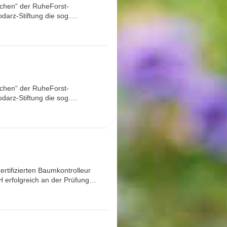
ichen“ der RuheForst-
odarz-Stiftung die sog.…
ichen“ der RuheForst-
odarz-Stiftung die sog.…
tifizierten Baumkontrolleur
H erfolgreich an der Prüfung…