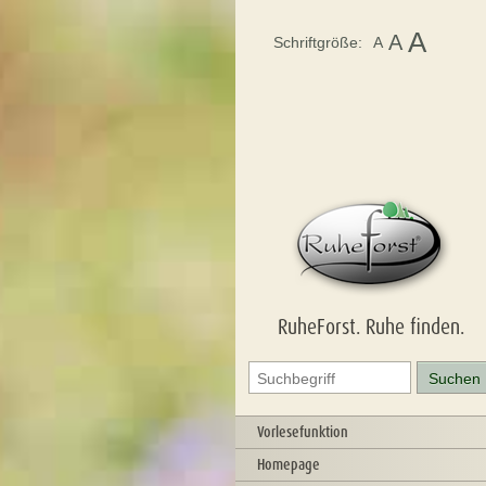
A
A
Schriftgröße:
A
RuheForst. Ruhe finden.
Vorlesefunktion
Homepage