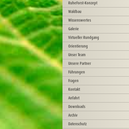
RuheForst-Konzept
Waldbau
Wissenswertes
Galerie
Virtueller Rundgang
Orientierung
Unser Team
Unsere Partner
Führungen
Fragen
Kontakt
Anfahrt
Downloads
Archiv
Datenschutz