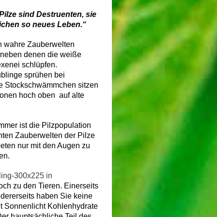
Pilze sind Destruenten, sie
ichen so neues Leben.“
nn wahre Zauberwelten
, neben denen die weiße
exenei schlüpfen.
blinge sprühen bei
he Stockschwämmchen sitzen
ronen hoch oben
auf alte
mmer ist die Pilzpopulation
unten Zauberwelten der Pilze
eten nur mit den Augen zu
en.
ch zu den Tieren. Einerseits
ndererseits haben Sie keine
it Sonnenlicht Kohlenhydrate
Der hauptsächliche Teil des