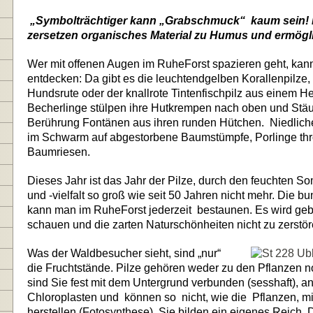
„Symbolträchtiger kann „Grabschmuck“
kaum sein! 
zersetzen organisches Material zu Humus und ermögl
Wer mit offenen Augen im RuheForst spazieren geht, ka
entdecken: Da gibt es die leuchtendgelben Korallenpilze
Hundsrute oder der knallrote Tintenfischpilz aus einem H
Becherlinge stülpen ihre Hutkrempen nach oben und Stäu
Berührung Fontänen aus ihren runden Hütchen.
Niedlic
im Schwarm auf abgestorbene Baumstümpfe, Porlinge th
Baumriesen.
Dieses Jahr ist das Jahr der Pilze, durch den feuchten So
und -vielfalt so groß wie seit 50 Jahren nicht mehr. Die b
kann man im RuheForst jederzeit
bestaunen. Es wird geb
schauen und die zarten Naturschönheiten nicht zu zerstör
Was der Waldbesucher sieht, sind „nur“
die Fruchtstände. Pilze gehören weder zu den Pflanzen no
sind Sie fest mit dem Untergrund verbunden (sesshaft), a
Chloroplasten und
können so
nicht, wie die
Pflanzen, m
herstellen (Fotosynthese). Sie bilden ein eigenes Reich. 