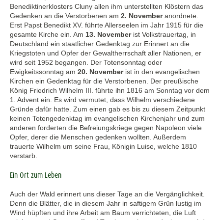
Benediktinerklosters Cluny allen ihm unterstellten Klöstern das
Gedenken an die Verstorbenen am
2. November
anordnete.
Erst Papst Benedikt XV. führte Allerseelen im Jahr 1915 für die
gesamte Kirche ein. Am
13. November
ist Volkstrauertag, in
Deutschland ein staatlicher Gedenktag zur Erinnert an die
Kriegstoten und Opfer der Gewaltherrschaft aller Nationen, er
wird seit 1952 begangen. Der Totensonntag oder
Ewigkeitssonntag am
20. November
ist in den evangelischen
Kirchen ein Gedenktag für die Verstorbenen. Der preußische
König Friedrich Wilhelm III. führte ihn 1816 am Sonntag vor dem
1. Advent ein. Es wird vermutet, dass Wilhelm verschiedene
Gründe dafür hatte. Zum einen gab es bis zu diesem Zeitpunkt
keinen Totengedenktag im evangelischen Kirchenjahr und zum
anderen forderten die Befreiungskriege gegen Napoleon viele
Opfer, derer die Menschen gedenken wollten. Außerdem
trauerte Wilhelm um seine Frau, Königin Luise, welche 1810
verstarb.
Ein Ort zum Leben
Auch der Wald erinnert uns dieser Tage an die Vergänglichkeit.
Denn die Blätter, die in diesem Jahr in saftigem Grün lustig im
Wind hüpften und ihre Arbeit am Baum verrichteten, die Luft