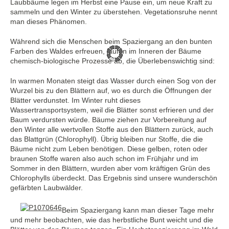
Laubbäume legen im Herbst eine Pause ein, um neue Kraft zu
sammeln und den Winter zu überstehen. Vegetationsruhe nennt
man dieses Phänomen.
Während sich die Menschen beim Spaziergang an den bunten
Farben des Waldes erfreuen, laufen im Inneren der Bäume
chemisch-biologische Prozesse ab, die Überlebenswichtig sind:
In warmen Monaten steigt das Wasser durch einen Sog von der
Wurzel bis zu den Blättern auf, wo es durch die Öffnungen der
Blätter verdunstet. Im Winter ruht dieses
Wassertransportsystem, weil die Blätter sonst erfrieren und der
Baum verdursten würde. Bäume ziehen zur Vorbereitung auf
den Winter alle wertvollen Stoffe aus den Blättern zurück, auch
das Blattgrün (Chlorophyll). Übrig bleiben nur Stoffe, die die
Bäume nicht zum Leben benötigen. Diese gelben, roten oder
braunen Stoffe waren also auch schon im Frühjahr und im
Sommer in den Blättern, wurden aber vom kräftigen Grün des
Chlorophylls überdeckt. Das Ergebnis sind unsere wunderschön
gefärbten Laubwälder.
Beim Spaziergang kann man dieser Tage mehr
und mehr beobachten, wie das herbstliche Bunt weicht und die